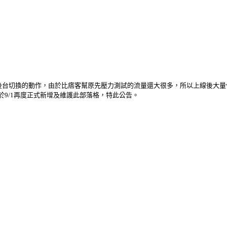
幫新舊後台切換的動作，由於比痞客幫原先壓力測試的流量還大很多，所以上線後大量
9/1再度正式新增及維護此部落格，特此公告。