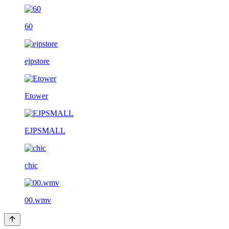
60
ejpstore
Etower
EJPSMALL
chic
00.wmv