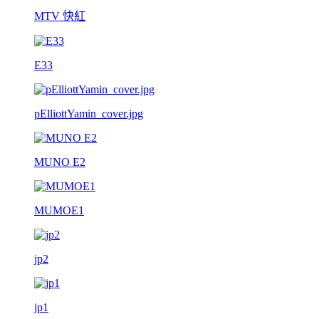
MTV 快紅
E33
pElliottYamin_cover.jpg
MUNO E2
MUMOE1
jp2
jp1