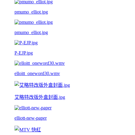
pmumo_elliot.jpg
pmumo_elliot.jpg
P-EJP.jpg
elloitt_oneword30.wmv
艾略特改版外盒封面.jpg
elliott-new-paper